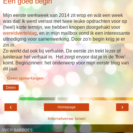
Een goed begin
Mijn eerste werkweek van 2014 zit erop en wát een week
was dat! Ik werd verrast met twee leuke opdrachten voor op
(heel) korte termijn, we hebben knopen doorgehakt voor
wereldverteldag
, en in mijn mailbox vond ik een interessante
uitnodiging voor samenwerking. Door zo'n begin krijg je er
zin in.
Zo werkt dat ook bij verhalen. De eerste zin trekt lezer of
luisteraar het verhaal in. Het zorgt ervoor dat je in de 'flow'
komt. Beginzinnen: het onderwerp voor mijn eerste blog van
dit jaar.
Geen opmerkingen:
Delen
‹
›
Homepage
Internetversie tonen
OVER BABBOES