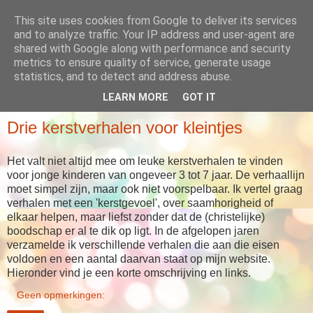
This site uses cookies from Google to deliver its services
Babboes' blog
and to analyze traffic. Your IP address and user-agent are
shared with Google along with performance and security
metrics to ensure quality of service, generate usage
... meer dan alleen maar verhalen
statistics, and to detect and address abuse.
LEARN MORE
GOT IT
MAANDAG 15 DECEMBER 2014
Drie kerstverhalen voor kleintjes
Het valt niet altijd mee om leuke kerstverhalen te vinden
voor jonge kinderen van ongeveer 3 tot 7 jaar. De verhaallijn
moet simpel zijn, maar ook niet voorspelbaar. Ik vertel graag
verhalen met een 'kerstgevoel', over saamhorigheid of
elkaar helpen, maar liefst zonder dat de (christelijke)
boodschap er al te dik op ligt. In de afgelopen jaren
verzamelde ik verschillende verhalen die aan die eisen
voldoen en een aantal daarvan staat op mijn website.
Hieronder vind je een korte omschrijving en links.
Geen opmerkingen: