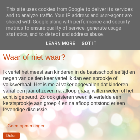
This site uses cookies from Google to deliver its services
Babboes' blog
and to analyze traffic. Your IP address and user-agent are
shared with Google along with performance and security
metrics to ensure quality of service, generate usage
... meer dan alleen maar verhalen
statistics, and to detect and address abuse.
LEARN MORE
GOT IT
VRIJDAG 21 DECEMBER 2012
Waar of niet waar?
Ik vertel het meest aan kinderen in de basisschoolleeftijd en
negen van de tien keer vertel ik dan een sprookje of
volksverhaal. Het is me al vaker opgevallen dat kinderen
vanaf een jaar of zeven na afloop graag willen weten of het
echt is gebeurd. Zo ook gisteren weer: ik vertelde een
kerstsprookje aan groep 4 en na afloop ontstond er een
levendige discussie.
Geen opmerkingen:
Delen