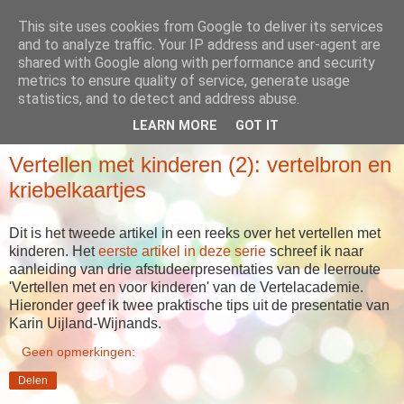
This site uses cookies from Google to deliver its services
Babboes' blog
and to analyze traffic. Your IP address and user-agent are
shared with Google along with performance and security
metrics to ensure quality of service, generate usage
... meer dan alleen maar verhalen
statistics, and to detect and address abuse.
LEARN MORE
GOT IT
VRIJDAG 28 MAART 2014
Vertellen met kinderen (2): vertelbron en
kriebelkaartjes
Dit is het tweede artikel in een reeks over het vertellen met
kinderen. Het
eerste artikel in deze serie
schreef ik naar
aanleiding van drie afstudeerpresentaties van de leerroute
'Vertellen met en voor kinderen' van de Vertelacademie.
Hieronder geef ik twee praktische tips uit de presentatie van
Karin Uijland-Wijnands.
Geen opmerkingen:
Delen