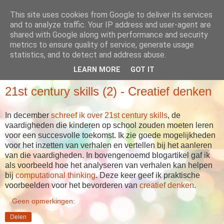
This site uses cookies from Google to deliver its services
Babboes' blog
and to analyze traffic. Your IP address and user-agent are
shared with Google along with performance and security
metrics to ensure quality of service, generate usage
... meer dan alleen maar verhalen
statistics, and to detect and address abuse.
LEARN MORE
GOT IT
VRIJDAG 23 FEBRUARI 2018
21st century skills (2) - Creatief denken
In december
schreef ik over 21st century skills
, de
vaardigheden die kinderen op school zouden moeten leren
voor een succesvolle toekomst. Ik zie goede mogelijkheden
voor het inzetten van verhalen en vertellen bij het aanleren
van die vaardigheden. In bovengenoemd blogartikel gaf ik
als voorbeeld hoe het analyseren van verhalen kan helpen
bij
computational thinking
. Deze keer geef ik praktische
voorbeelden voor het bevorderen van
creatief denken
.
Geen opmerkingen:
Delen