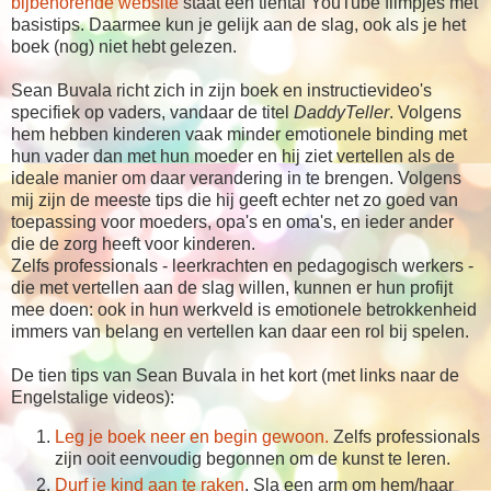
bijbehorende website
staat een tiental YouTube filmpjes met
basistips. Daarmee kun je gelijk aan de slag, ook als je het
boek (nog) niet hebt gelezen.
Sean Buvala richt zich in zijn boek en instructievideo's
specifiek op vaders, vandaar de titel
DaddyTeller
. Volgens
hem hebben kinderen vaak minder emotionele binding met
hun vader dan met hun moeder en hij ziet vertellen als de
ideale manier om daar verandering in te brengen. Volgens
mij zijn de meeste tips die hij geeft echter net zo goed van
toepassing voor moeders, opa's en oma's, en ieder ander
die de zorg heeft voor kinderen.
Zelfs professionals - leerkrachten en pedagogisch werkers -
die met vertellen aan de slag willen, kunnen er hun profijt
mee doen: ook in hun werkveld is emotionele betrokkenheid
immers van belang en vertellen kan daar een rol bij spelen.
De tien tips van Sean Buvala in het kort (met links naar de
Engelstalige videos):
Leg je boek neer en begin gewoon.
Zelfs professionals
zijn ooit eenvoudig begonnen om de kunst te leren.
Durf je kind aan te raken
. Sla een arm om hem/haar