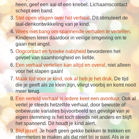
heen, geef een aai of een kriebel. Lichaamscontact
schept een band.
Stel open vragen over het verhaal
. Dit stimuleert de
taal-denkontwikkeling van je kind.
Wees niet bang om spannende verhalen te vertellen.
Kinderen leren daardoor in veilige omgeving om te
gaan met angst.
Oogcontact en fysieke nabijheid
bevorderen het
gevoel van saamhorigheid en liefde.
Een verhaal vertellen kan altijd en overal
, niet alleen
voor het slapen gaan!
Maak tijd voor je kind, ook al heb je het druk
. De tijd
die je geeft als ze klein zijn, vliegt voorbij en komt nooit
meer terug.
Een verteld verhaal is iedere keer een avontuur
. Ook al
vertel je steeds hetzelfde verhaal, door bewuste of
onbewuste variaties bijvoorbeeld ten gevolge van je
eigen stemming is het toch steeds net anders en blijft
het spannend. Dit houdt je kind alert.
Blijf jezelf
. Je hoeft geen gekke bekken te trekken en
stemmetjes te maken als dat niet bij je past. Als je je