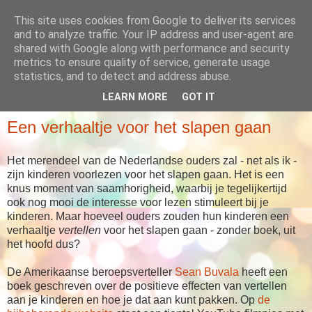
This site uses cookies from Google to deliver its services
Babboes' blog
and to analyze traffic. Your IP address and user-agent are
shared with Google along with performance and security
metrics to ensure quality of service, generate usage
... meer dan alleen maar verhalen
statistics, and to detect and address abuse.
LEARN MORE
GOT IT
DINSDAG 17 AUGUSTUS 2010
Een verhaaltje voor het slapen gaan
Het merendeel van de Nederlandse ouders zal - net als ik -
zijn kinderen voorlezen voor het slapen gaan. Het is een
knus moment van saamhorigheid, waarbij je tegelijkertijd
ook nog mooi de interesse voor lezen stimuleert bij je
kinderen. Maar hoeveel ouders zouden hun kinderen een
verhaaltje
vertellen
voor het slapen gaan - zonder boek, uit
het hoofd dus?
De Amerikaanse beroepsverteller
Sean Buvala
heeft een
boek geschreven over de positieve effecten van vertellen
aan je kinderen en hoe je dat aan kunt pakken. Op
de