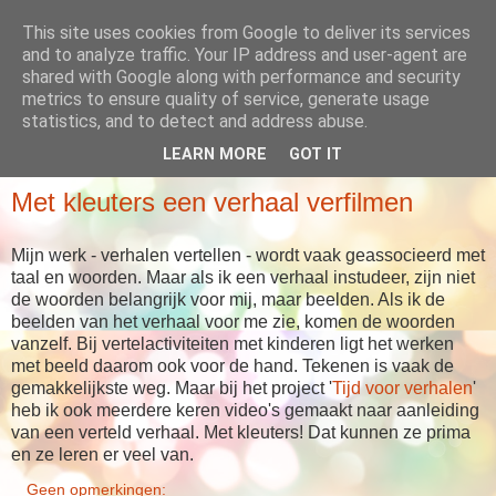
This site uses cookies from Google to deliver its services
Babboes' blog
and to analyze traffic. Your IP address and user-agent are
shared with Google along with performance and security
metrics to ensure quality of service, generate usage
... meer dan alleen maar verhalen
statistics, and to detect and address abuse.
LEARN MORE
GOT IT
VRIJDAG 7 SEPTEMBER 2018
Met kleuters een verhaal verfilmen
Mijn werk - verhalen vertellen - wordt vaak geassocieerd met
taal en woorden. Maar als ik een verhaal instudeer, zijn niet
de woorden belangrijk voor mij, maar beelden. Als ik de
beelden van het verhaal voor me zie, komen de woorden
vanzelf. Bij vertelactiviteiten met kinderen ligt het werken
met beeld daarom ook voor de hand. Tekenen is vaak de
gemakkelijkste weg. Maar bij het project '
Tijd voor verhalen
'
heb ik ook meerdere keren video's gemaakt naar aanleiding
van een verteld verhaal. Met kleuters! Dat kunnen ze prima
en ze leren er veel van.
Geen opmerkingen: