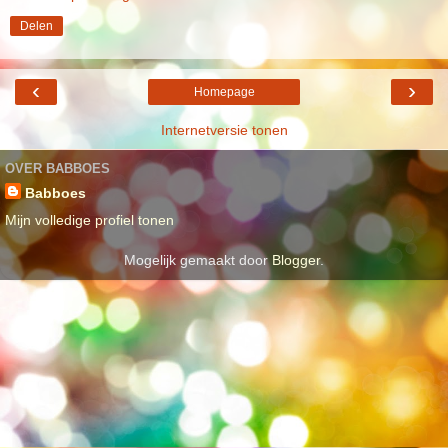
Delen
‹
›
Homepage
Internetversie tonen
OVER BABBOES
Babboes
Mijn volledige profiel tonen
Mogelijk gemaakt door
Blogger
.