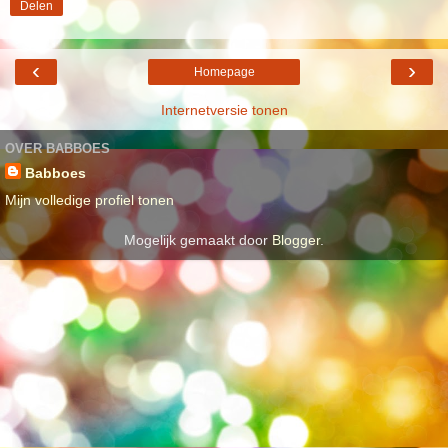
Delen
‹
›
Homepage
Internetversie tonen
OVER BABBOES
Babboes
Mijn volledige profiel tonen
Mogelijk gemaakt door
Blogger
.