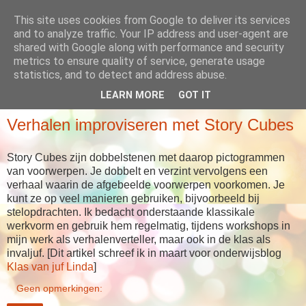
This site uses cookies from Google to deliver its services
Babboes' blog
and to analyze traffic. Your IP address and user-agent are
shared with Google along with performance and security
metrics to ensure quality of service, generate usage
... meer dan alleen maar verhalen
statistics, and to detect and address abuse.
LEARN MORE
GOT IT
VRIJDAG 7 APRIL 2017
Verhalen improviseren met Story Cubes
Story Cubes zijn dobbelstenen met daarop pictogrammen
van voorwerpen. Je dobbelt en verzint vervolgens een
verhaal waarin de afgebeelde voorwerpen voorkomen. Je
kunt ze op veel manieren gebruiken, bijvoorbeeld bij
stelopdrachten. Ik bedacht onderstaande klassikale
werkvorm en gebruik hem regelmatig, tijdens workshops in
mijn werk als verhalenverteller, maar ook in de klas als
invaljuf. [Dit artikel schreef ik in maart voor onderwijsblog
Klas van juf Linda
]
Geen opmerkingen: