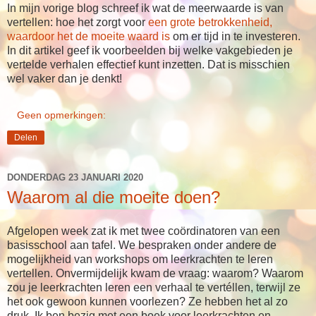
In mijn vorige blog schreef ik wat de meerwaarde is van
vertellen: hoe het zorgt voor
een grote betrokkenheid,
waardoor het de moeite waard is
om er tijd in te investeren.
In dit artikel geef ik voorbeelden bij welke vakgebieden je
vertelde verhalen effectief kunt inzetten. Dat is misschien
wel vaker dan je denkt!
Geen opmerkingen:
Delen
DONDERDAG 23 JANUARI 2020
Waarom al die moeite doen?
Afgelopen week zat ik met twee coördinatoren van een
basisschool aan tafel. We bespraken onder andere de
mogelijkheid van workshops om leerkrachten te leren
vertellen. Onvermijdelijk kwam de vraag: waarom? Waarom
zou je leerkrachten leren een verhaal te vertéllen, terwijl ze
het ook gewoon kunnen voorlezen? Ze hebben het al zo
druk. Ik ben bezig met een boek voor leerkrachten en