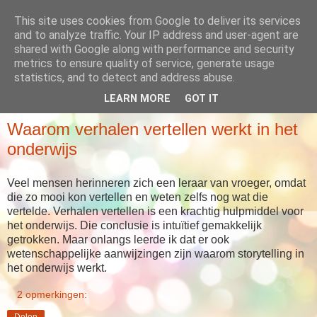
This site uses cookies from Google to deliver its services
Babboes' blog
and to analyze traffic. Your IP address and user-agent are
shared with Google along with performance and security
metrics to ensure quality of service, generate usage
... meer dan alleen maar verhalen
statistics, and to detect and address abuse.
LEARN MORE
GOT IT
DINSDAG 10 NOVEMBER 2020
Waarom verhalen vertellen werkt in het
onderwijs
Veel mensen herinneren zich een leraar van vroeger, omdat
die zo mooi kon vertellen en weten zelfs nog wat die
vertelde. Verhalen vertellen is een krachtig hulpmiddel voor
het onderwijs. Die conclusie is intuïtief gemakkelijk
getrokken. Maar onlangs leerde ik dat er ook
wetenschappelijke aanwijzingen zijn waarom storytelling in
het onderwijs werkt.
2 opmerkingen:
Delen