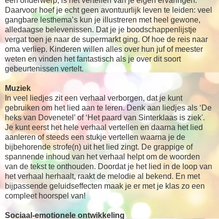
een onderwerp, is het vertellen van je eigen ervaringen.
Daarvoor hoef je echt geen avontuurlijk leven te leiden: veel
gangbare lesthema’s kun je illustreren met heel gewone,
alledaagse belevenissen. Dat je je boodschappenlijstje
vergat toen je naar de supermarkt ging. Of hoe de reis naar
oma verliep. Kinderen willen alles over hun juf of meester
weten en vinden het fantastisch als je over dit soort
gebeurtenissen vertelt.
Muziek
In veel liedjes zit een verhaal verborgen, dat je kunt
gebruiken om het lied aan te leren. Denk aan liedjes als ‘De
heks van Dovenetel’ of ‘Het paard van Sinterklaas is ziek'.
Je kunt eerst het hele verhaal vertellen en daarna het lied
aanleren of steeds een stukje vertellen waarna je de
bijbehorende strofe(n) uit het lied zingt. De grappige of
spannende inhoud van het verhaal helpt om de woorden
van de tekst te onthouden. Doordat je het lied in de loop van
het verhaal herhaalt, raakt de melodie al bekend. En met
bijpassende geluidseffecten maak je er met je klas zo een
compleet hoorspel van!
Sociaal-emotionele ontwikkeling