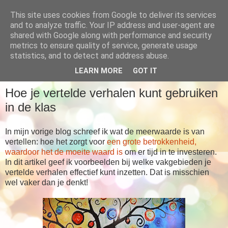
This site uses cookies from Google to deliver its services
Babboes' blog
and to analyze traffic. Your IP address and user-agent are
shared with Google along with performance and security
metrics to ensure quality of service, generate usage
... meer dan alleen maar verhalen
statistics, and to detect and address abuse.
LEARN MORE
GOT IT
DINSDAG 4 FEBRUARI 2020
Hoe je vertelde verhalen kunt gebruiken
in de klas
In mijn vorige blog schreef ik wat de meerwaarde is van
vertellen: hoe het zorgt voor
een grote betrokkenheid,
waardoor het de moeite waard is
om er tijd in te investeren.
In dit artikel geef ik voorbeelden bij welke vakgebieden je
vertelde verhalen effectief kunt inzetten. Dat is misschien
wel vaker dan je denkt!