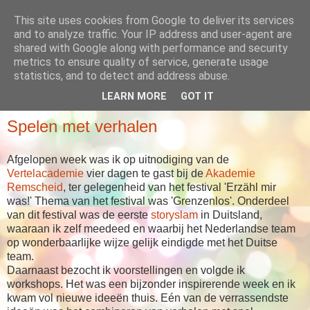
This site uses cookies from Google to deliver its services
Babboes' blog
and to analyze traffic. Your IP address and user-agent are
shared with Google along with performance and security
metrics to ensure quality of service, generate usage
... meer dan alleen maar verhalen
statistics, and to detect and address abuse.
LEARN MORE
GOT IT
DONDERDAG 12 MEI 2016
Spelen met verhalen
Afgelopen week was ik op uitnodiging van de
Vertelacademie
vier dagen te gast bij de
Akademie
Remscheid
, ter gelegenheid van het festival 'Erzähl mir
was!' Thema van het festival was 'Grenzenlos'. Onderdeel
van dit festival was de eerste
storyslam
in Duitsland,
waaraan ik zelf meedeed en waarbij het Nederlandse team
op wonderbaarlijke wijze gelijk eindigde met het Duitse
team.
Daarnaast bezocht ik voorstellingen en volgde ik
workshops. Het was een bijzonder inspirerende week en ik
kwam vol nieuwe ideeën thuis. Eén van de verrassendste