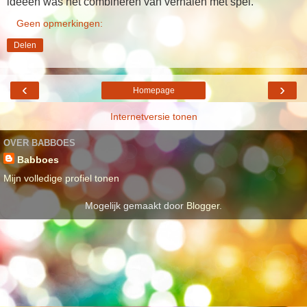
ideeën was het combineren van verhalen met spel.
Geen opmerkingen:
Delen
‹
›
Homepage
Internetversie tonen
OVER BABBOES
Babboes
Mijn volledige profiel tonen
Mogelijk gemaakt door
Blogger
.