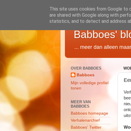
This site uses cookies from Google to de
are shared with Google along with perfo
statistics, and to detect and address a
Babboes' bl
... meer dan alleen maa
OVER BABBOES
WOE
Babboes
Ee
Mijn volledige profiel
tonen
Verh
bee
MEER VAN
nie
BABBOES
ont
Babboes homepage
uit
Verhalenarchief
Wo
Babboes' Twitter