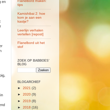
Flanelbord maken:
g en
tips
Kamishibai 2: hoe
kom je aan een
t
kastje?
r
Leerlijn verhalen
vertellen [repost]
Flanelbord uit het
er
stof
n
ZOEK OP BABBOES'
BLOG
pig,
BLOGARCHIEF
►
2021
(2)
►
2020
(9)
in
►
2019
(8)
tend
►
2018
(16)