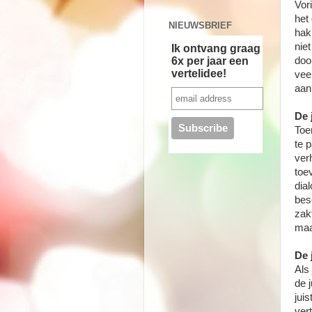
Vor
het
NIEUWSBRIEF
hak
nie
Ik ontvang graag
6x per jaar een
door
vertelidee!
vee
aan
De 
Toe
te 
ver
toe
dia
besc
zak
maa
De 
Als
de 
jui
ver