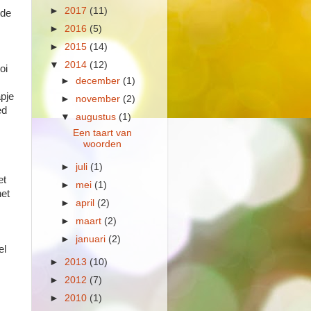
►
2017
(11)
 de
►
2016
(5)
►
2015
(14)
▼
2014
(12)
oi
►
december
(1)
apje
►
november
(2)
ed
▼
augustus
(1)
Een taart van
woorden
►
juli
(1)
et
►
mei
(1)
het
►
april
(2)
►
maart
(2)
►
januari
(2)
el
►
2013
(10)
►
2012
(7)
►
2010
(1)