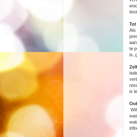
woo
tim
Tot
Als
pre
aan
te 
is,
Zel
Ied
ver
resu
is 
Ook
Wil
was
wat
info