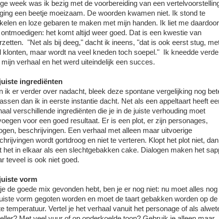
ige week was ik bezig met de voorbereiding van een vertelvoorstellin
 ging een beetje moeizaam. De woorden kwamen niet. Ik stond te
kelen en loze gebaren te maken met mijn handen. Ik liet me daardoor
t ontmoedigen: het komt altijd weer goed. Dat is een kwestie van
zetten. "Net als bij deeg," dacht ik ineens, "dat is ook eerst stug, me
l klonten, maar wordt na veel kneden toch soepel." Ik kneedde verde
 mijn verhaal en het werd uiteindelijk een succes.
juiste ingrediënten
n ik er verder over nadacht, bleek deze spontane vergelijking nog bet
passen dan ik in eerste instantie dacht. Net als een appeltaart heeft ee
haal verschillende ingrediënten die je in de juiste verhouding moet
voegen voor een goed resultaat. Er is een plot, er zijn personages,
logen, beschrijvingen. Een verhaal met alleen maar uitvoerige
hrijvingen wordt gortdroog en niet te verteren. Klopt het plot niet, dan
t het in elkaar als een slechtgebakken cake. Dialogen maken het sap
r teveel is ook niet goed.
juiste vorm
 je de goede mix gevonden hebt, ben je er nog niet: nu moet alles nog 
juiste vorm gegoten worden en moet de taart gebakken worden op de
ste temperatuur. Vertel je het verhaal vanuit het personage of als alwe
teller? Met veel vuur of op onderkoelde toon? Gebruik je alleen maar