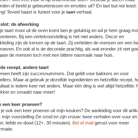
rden of beeld je gebeurtenissen en emoties uit? En last but not least:
ing! Teveel haast is funest voor je
taart
verhaal.
 slot: de afwerking
 je taart mooi uit de oven komt ben je gelukkig en wil je hem graag mo
senteren. Bij een vertelvoorstelling is het niet anders. Decor en
kleding zijn de kersen op de taart. Zij verleiden de mensen om een h
proeven. En ook al is de decoratie prachtig, als wat eronder zit niet go
 gaan de mensen toch met een bittere nasmaak naar huis.
fde recept, andere taart
ereen heeft zijn succesnummers. Dat geldt voor bakkers en voor
tellers. Maar al gebruik je dezelfde ingrediënten en hetzelfde recept, h
ltaat is iedere keer net anders. Maar één ding is wel altijd hetzelfde: 
lekker en smaakt naar meer!
 een keer proeven?
 je ook een keer proeven uit mijn keuken? De aanleiding voor dit artik
 mijn voorstelling
De smid en zijn vrouw
: twee verhalen over vuur en
er, liefde en dood (12+, 30 minuten).
Bel of mail
gerust voor meer
rmatie.