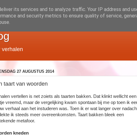
liver its services and to analyze traffic. Your IP address and u
rmance and security metrics to ensure quality of service, gene
buse.
og
r verhalen
NSDAG 27 AUGUSTUS 2014
n taart van woorden
alen vertellen is net zoiets als taarten bakken. Dat klinkt wellicht een
tje vreemd, maar de vergelijking kwam spontaan bij me op toen ik ee
uw verhaal aan het instuderen was. Toen ik er wat langer over nadach
dekte ik steeds meer overeenkomsten. Taart bakken bleek een
stekende metafoor.
orden kneden