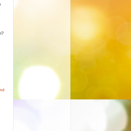
n
n?
end