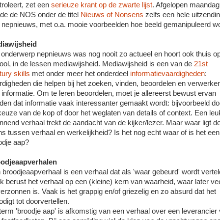
troleert, zet een
serieuze krant op de zwarte lijst
. Afgelopen maandag
dde de NOS onder de titel
Nieuws of Nonsens
zelfs een hele uitzendi
 nepnieuws, met o.a. mooie voorbeelden hoe beeld gemanipuleerd wo
iawijsheid
 onderwerp nepnieuws was nog nooit zo actueel en hoort ook thuis o
ool, in de lessen mediawijsheid. Mediawijsheid is een van de
21st
ury skills
met onder meer het onderdeel
informatievaardigheden
:
rdigheden die helpen bij het zoeken, vinden, beoordelen en verwerke
 informatie. Om te leren beoordelen, moet je allereerst bewust ervan
den dat informatie vaak interessanter gemaakt wordt: bijvoorbeeld do
keuze van de kop of door het weglaten van details of context. Een leu
nnend verhaal trekt de aandacht van de kijker/lezer. Maar waar ligt d
ns tussen verhaal en werkelijkheid? Is het nog echt waar of is het een
odje aap?
odjeaapverhalen
 broodjeaapverhaal is een verhaal dat als 'waar gebeurd' wordt vertel
k berust het verhaal op een (kleine) kern van waarheid, waar later ve
 verzonnen is. Vaak is het grappig en/of griezelig en zo absurd dat het
odigt tot doorvertellen.
term 'broodje aap' is afkomstig van een verhaal over een leverancier