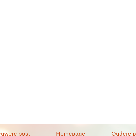
euwere post
Homepage
Oudere p