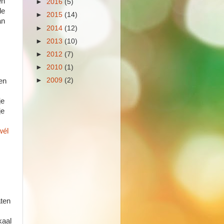
en
►
2016
(5)
de
►
2015
(14)
an
►
2014
(12)
►
2013
(10)
►
2012
(7)
►
2010
(1)
►
2009
(2)
en
je
je
wél
aten
kaal