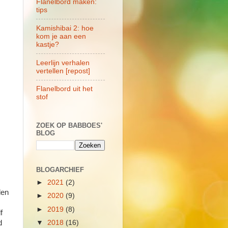
Flanelbord maken:
tips
Kamishibai 2: hoe
kom je aan een
kastje?
Leerlijn verhalen
vertellen [repost]
Flanelbord uit het
stof
ZOEK OP BABBOES'
BLOG
BLOGARCHIEF
►
2021
(2)
den
►
2020
(9)
►
2019
(8)
f
▼
2018
(16)
d