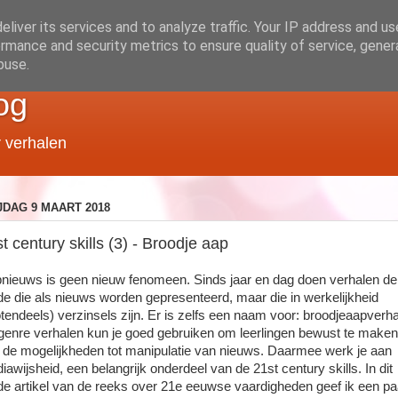
liver its services and to analyze traffic. Your IP address and u
rmance and security metrics to ensure quality of service, gene
buse.
og
r verhalen
JDAG 9 MAART 2018
t century skills (3) - Broodje aap
nieuws is geen nieuw fenomeen. Sinds jaar en dag doen verhalen de
de die als nieuws worden gepresenteerd, maar die in werkelijkheid
otendeels) verzinsels zijn. Er is zelfs een naam voor: broodjeaapverha
 genre verhalen kun je goed gebruiken om leerlingen bewust te maken
 de mogelijkheden tot manipulatie van nieuws. Daarmee werk je aan
iawijsheid, een belangrijk onderdeel van de 21st century skills. In dit
de artikel van de reeks over 21e eeuwse vaardigheden geef ik een pa