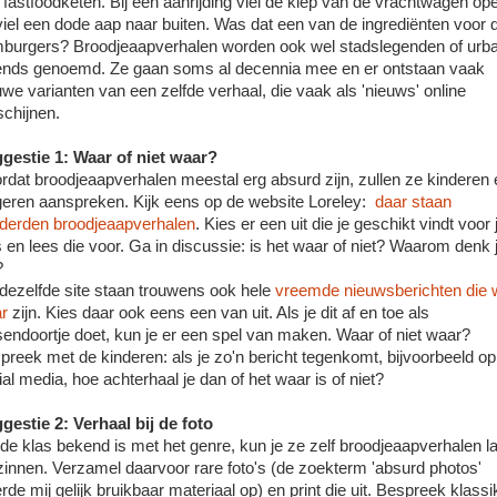
 fastfoodketen. Bij een aanrijding viel de klep van de vrachtwagen op
viel een dode aap naar buiten. Was dat een van de ingrediënten voor 
burgers? Broodjeaapverhalen worden ook wel stadslegenden of urb
ends genoemd. Ze gaan soms al decennia mee en er ontstaan vaak
uwe varianten van een zelfde verhaal, die vaak als 'nieuws' online
schijnen.
gestie 1: Waar of niet waar?
rdat broodjeaapverhalen meestal erg absurd zijn, zullen ze kinderen 
geren aanspreken. Kijk eens op de website Loreley:
daar staan
derden broodjeaapverhalen
. Kies er een uit die je geschikt vindt voor 
s en lees die voor. Ga in discussie: is het waar of niet? Waarom denk 
?
dezelfde site staan trouwens ook hele
vreemde nieuwsberichten die 
r
zijn. Kies daar ook eens een van uit. Als je dit af en toe als
sendoortje doet, kun je er een spel van maken. Waar of niet waar?
preek met de kinderen: als je zo'n bericht tegenkomt, bijvoorbeeld op
ial media, hoe achterhaal je dan of het waar is of niet?
gestie 2: Verhaal bij de foto
 de klas bekend is met het genre, kun je ze zelf broodjeaapverhalen l
zinnen. Verzamel daarvoor rare foto's (de zoekterm 'absurd photos'
rde mij gelijk bruikbaar materiaal op) en print die uit. Bespreek klassi