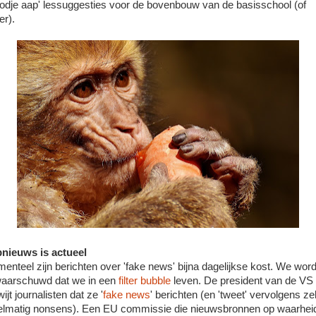
oodje aap' lessuggesties voor de bovenbouw van de basisschool (of
er).
nieuws is actueel
enteel zijn berichten over 'fake news' bijna dagelijkse kost. We wor
aarschuwd dat we in een
filter bubble
leven. De president van de VS
ijt journalisten dat ze '
fake news
' berichten (en 'tweet' vervolgens zel
elmatig nonsens). Een EU commissie die nieuwsbronnen op waarhei