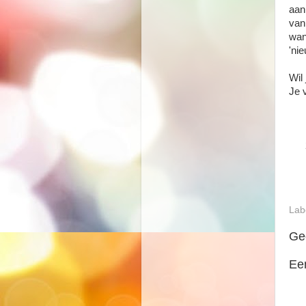
aan
van
wan
'ni
Wil
Je v
Lab
Ge
Een