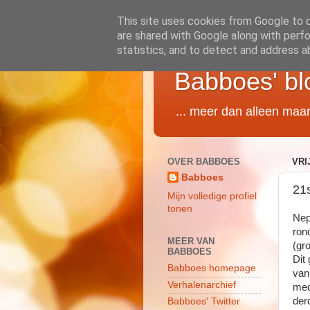
This site uses cookies from Google to de
are shared with Google along with perfo
statistics, and to detect and address a
Babboes' bl
... meer dan alleen maa
OVER BABBOES
VRI
Babboes
21s
Mijn volledige profiel
tonen
Nep
ron
MEER VAN
(gr
BABBOES
Dit
Babboes homepage
van
Verhalenarchief
med
der
Babboes' Twitter