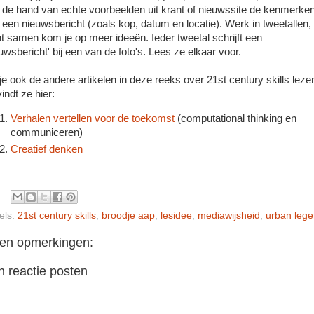
 de hand van echte voorbeelden uit krant of nieuwssite de kenmerke
 een nieuwsbericht (zoals kop, datum en locatie). Werk in tweetallen,
t samen kom je op meer ideeën. Ieder tweetal schrijft een
euwsbericht' bij een van de foto's. Lees ze elkaar voor.
 je ook de andere artikelen in deze reeks over 21st century skills leze
indt ze hier:
Verhalen vertellen voor de toekomst
(computational thinking en
communiceren)
Creatief denken
els:
21st century skills
,
broodje aap
,
lesidee
,
mediawijsheid
,
urban leg
en opmerkingen:
 reactie posten