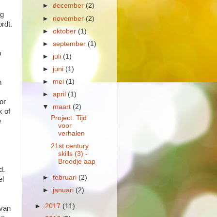
►
december
(2)
ng
►
november
(2)
rdt.
►
oktober
(1)
►
september
(1)
p
►
juli
(1)
►
juni
(1)
►
mei
(1)
n
►
april
(1)
or
▼
maart
(2)
k of
Project: Tijd
e
voor
verhalen
21st century
skills (3) -
Broodje aap
d.
►
februari
(2)
el
►
januari
(2)
►
2017
(11)
 van