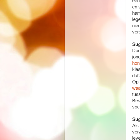
een
en 
ham
leg
nie
ver
Sug
Doo
jon
hon
kla
dat
Op 
waa
tus
Bes
soc
Sug
Als
ver
leve