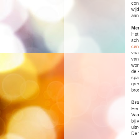
con
wij
aan
Med
Het
sch
cent
vaa
van
wor
de 
spa
gre
bro
Bro
Een
Vaa
bij
uitn
De 