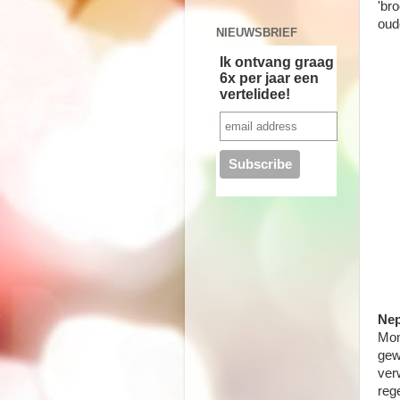
'br
oud
NIEUWSBRIEF
Ik ontvang graag
6x per jaar een
vertelidee!
Nep
Mom
gew
verw
reg