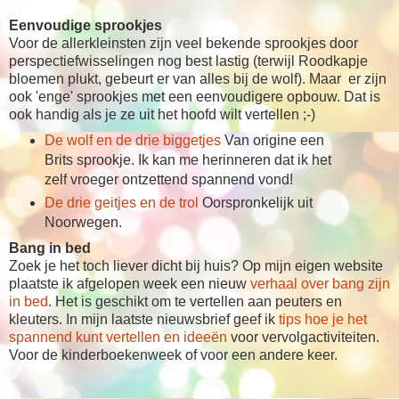
Eenvoudige sprookjes
Voor de allerkleinsten zijn veel bekende sprookjes door
perspectiefwisselingen nog best lastig (terwijl Roodkapje
bloemen plukt, gebeurt er van alles bij de wolf). Maar er zijn
ook 'enge' sprookjes met een eenvoudigere opbouw. Dat is
ook handig als je ze uit het hoofd wilt vertellen ;-)
De wolf en de drie biggetjes
Van origine een
Brits sprookje. Ik kan me herinneren dat ik het
zelf vroeger ontzettend spannend vond!
De drie geitjes en de trol
Oorspronkelijk uit
Noorwegen.
Bang in bed
Zoek je het toch liever dicht bij huis? Op mijn eigen website
plaatste ik afgelopen week een nieuw
verhaal over bang zijn
in bed
. Het is geschikt om te vertellen aan peuters en
kleuters. In mijn laatste nieuwsbrief geef ik
tips hoe je het
spannend kunt vertellen en ideeën
voor vervolgactiviteiten.
Voor de kinderboekenweek of voor een andere keer.