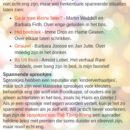
niet écht eng zijn, maar wel herkenbare spannende situaties
laten zien:
Ga je mee kleine beer?
- Martin Waddell en
Barbara Firth. Over enge geluiden in het bos.
Het boeboek
- Imme Dros en Harrie Geelen.
Over elkaar laten schrikken.
Grrauw!
- Barbara Joosse en Jan Jutte. Over
moedig zijn in het donker.
Bij Uil thuis
- Arnold Lobel. Het verhaal
Rare
bobbels,
over bang zijn in bed, is mijn favoriet!
Spannende sprookjes
Sprookjes hebben een reputatie van 'kinderverhaaltjes',
maar toch zijn veel klassieke sprookjes voor kleuters
behoorlijk eng (de wolf van Roodkapje, of ouders die je
alleen achterlaten in het bos, zoals bij Hans en Grietje.)
Als je een sprookje met eigen woorden vertelt, kun je het zo
spannend maken als je zelf wilt. Wil je toch liever voorlezen,
dan zijn de
sprookjes van Thé Tjong-Khing
een aanrader:
heldere tekst met prenten die soms duister en sfeervol zijn,
maar nooit echt eng.