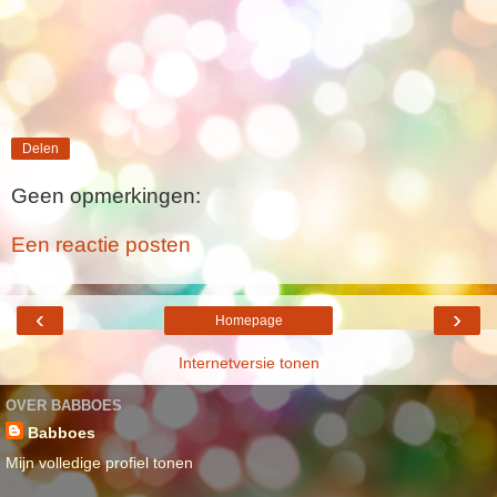
Delen
Geen opmerkingen:
Een reactie posten
‹
›
Homepage
Internetversie tonen
OVER BABBOES
Babboes
Mijn volledige profiel tonen