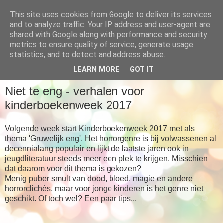
This site uses cookies from Google to deliver its services
Babboes' blog
and to analyze traffic. Your IP address and user-agent are
shared with Google along with performance and security
metrics to ensure quality of service, generate usage
... meer dan alleen maar verhalen
statistics, and to detect and address abuse.
LEARN MORE
GOT IT
DONDERDAG 28 SEPTEMBER 2017
Niet te eng - verhalen voor
kinderboekenweek 2017
Volgende week start Kinderboekenweek 2017 met als
thema 'Gruwelijk eng'. Het horrorgenre is bij volwassenen al
decennialang populair en lijkt de laatste jaren ook in
jeugdliteratuur steeds meer een plek te krijgen. Misschien
dat daarom voor dit thema is gekozen?
Menig puber smult van dood, bloed, magie en andere
horrorclichés, maar voor jonge kinderen is het genre niet
geschikt. Of toch wel? Een paar tips...