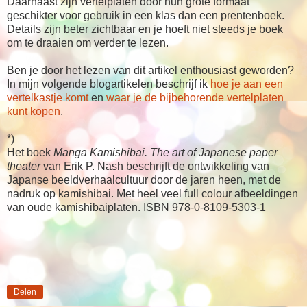
Daarnaast zijn vertelplaten door hun grote formaat
geschikter voor gebruik in een klas dan een prentenboek.
Details zijn beter zichtbaar en je hoeft niet steeds je boek
om te draaien om verder te lezen.
Ben je door het lezen van dit artikel enthousiast geworden?
In mijn volgende blogartikelen beschrijf ik
hoe je aan een
vertelkastje komt
en
waar je de bijbehorende vertelplaten
kunt kopen
.
*)
Het boek
Manga Kamishibai. The art of Japanese paper
theater
van Erik P. Nash beschrijft de ontwikkeling van
Japanse beeldverhaalcultuur door de jaren heen, met de
nadruk op kamishibai. Met heel veel full colour afbeeldingen
van oude kamishibaiplaten. ISBN 978-0-8109-5303-1
Delen