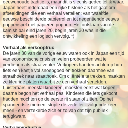
eeuwenoude traditie is, maar dit is slechts gedeeltelijk waar.
Japan heeft inderdaad een rijke historie als het gaat om
afbeeldingen die een verhaal vertellen: van twaalfde
eeuwse beschilderde papierrollen tot negentiende eeuws
poppenspel met papieren poppen. Het ontstaan van de
kamishibai eind jaren 20, begin jaren 30 was in die
ontwikkeling een logisch vervolg. *)
Verhaal als verkooptruc
De jaren 30 van de vorige eeuw waren ook in Japan een tijd
van economische crisis en velen probeerden wat te
verdienen als straatventer. Verkopers hadden achterop hun
fiets een kastje vol snoepgoed en trokken daarmee van
straathoek naar straathoek. Om cliëntèle te trekken, maakten
ze kleurige platen waarbij ze een verhaal vertelden.
Luisteraars, meestal kinderen, moesten eerst wat kopen,
daarna begon het verhaal pas. Kinderen die iets gekocht
hadden mochten op de eerste rij staan of zitten. Op het
spannendste moment stopte de verteller - volgende keer
meer! - en verzekerde zich er zo van dat zijn publiek
terugkwam.
Verhalenindustrie