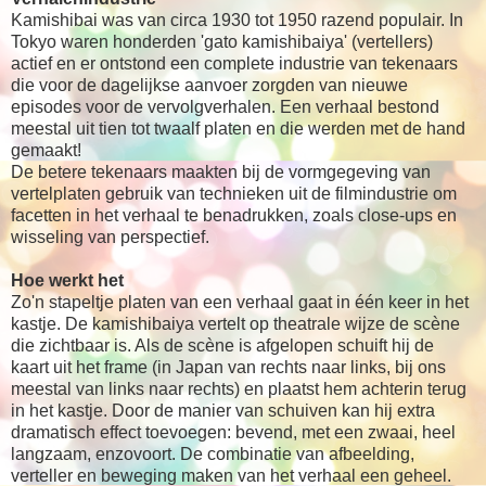
Kamishibai was van circa 1930 tot 1950 razend populair. In
Tokyo waren honderden 'gato kamishibaiya' (vertellers)
actief en er ontstond een complete industrie van tekenaars
die voor de dagelijkse aanvoer zorgden van nieuwe
episodes voor de vervolgverhalen. Een verhaal bestond
meestal uit tien tot twaalf platen en die werden met de hand
gemaakt!
De betere tekenaars maakten bij de vormgegeving van
vertelplaten gebruik van technieken uit de filmindustrie om
facetten in het verhaal te benadrukken, zoals close-ups en
wisseling van perspectief.
Hoe werkt het
Zo'n stapeltje platen van een verhaal gaat in één keer in het
kastje. De kamishibaiya vertelt op theatrale wijze de scène
die zichtbaar is. Als de scène is afgelopen schuift hij de
kaart uit het frame (in Japan van rechts naar links, bij ons
meestal van links naar rechts) en plaatst hem achterin terug
in het kastje. Door de manier van schuiven kan hij extra
dramatisch effect toevoegen: bevend, met een zwaai, heel
langzaam, enzovoort. De combinatie van afbeelding,
verteller en beweging maken van het verhaal een geheel.