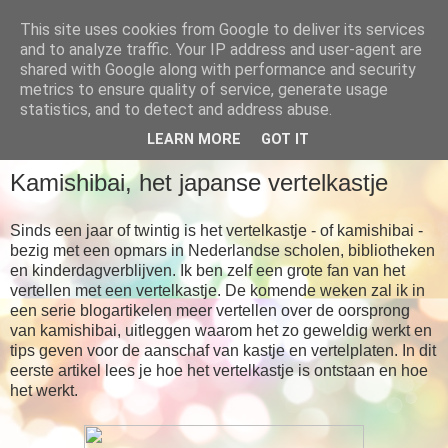
This site uses cookies from Google to deliver its services
Babboes' blog
and to analyze traffic. Your IP address and user-agent are
shared with Google along with performance and security
metrics to ensure quality of service, generate usage
... meer dan alleen maar verhalen
statistics, and to detect and address abuse.
LEARN MORE
GOT IT
ZATERDAG 14 OKTOBER 2017
Kamishibai, het japanse vertelkastje
Sinds een jaar of twintig is het vertelkastje - of kamishibai -
bezig met een opmars in Nederlandse scholen, bibliotheken
en kinderdagverblijven. Ik ben zelf een grote fan van het
vertellen met een vertelkastje. De komende weken zal ik in
een serie blogartikelen meer vertellen over de oorsprong
van kamishibai, uitleggen waarom het zo geweldig werkt en
tips geven voor de aanschaf van kastje en vertelplaten. In dit
eerste artikel lees je hoe het vertelkastje is ontstaan en hoe
het werkt.