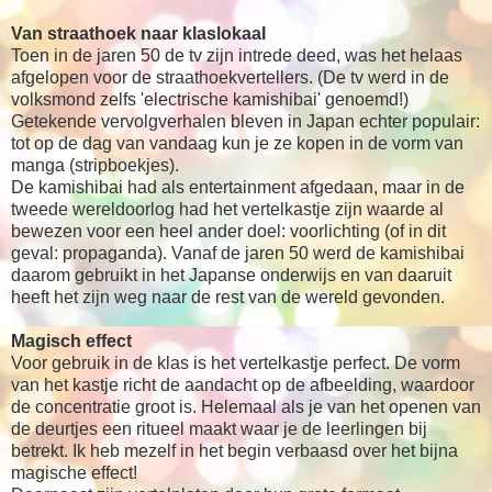
Van straathoek naar klaslokaal
Toen in de jaren 50 de tv zijn intrede deed, was het helaas
afgelopen voor de straathoekvertellers. (De tv werd in de
volksmond zelfs 'electrische kamishibai' genoemd!)
Getekende vervolgverhalen bleven in Japan echter populair:
tot op de dag van vandaag kun je ze kopen in de vorm van
manga (stripboekjes).
De kamishibai had als entertainment afgedaan, maar in de
tweede wereldoorlog had het vertelkastje zijn waarde al
bewezen voor een heel ander doel: voorlichting (of in dit
geval: propaganda). Vanaf de jaren 50 werd de kamishibai
daarom gebruikt in het Japanse onderwijs en van daaruit
heeft het zijn weg naar de rest van de wereld gevonden.
Magisch effect
Voor gebruik in de klas is het vertelkastje perfect. De vorm
van het kastje richt de aandacht op de afbeelding, waardoor
de concentratie groot is. Helemaal als je van het openen van
de deurtjes een ritueel maakt waar je de leerlingen bij
betrekt. Ik heb mezelf in het begin verbaasd over het bijna
magische effect!